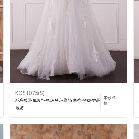
KOS1075(S)
婚紗詳
時尚拍照·抹胸型·平口·桃心·墜地(齊地)·無袖·中長
情
裙擺