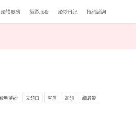
婚禮服務
攝影服務
婚紗日記
預約諮詢
透明薄紗
立領口
單肩
高領
細肩帶