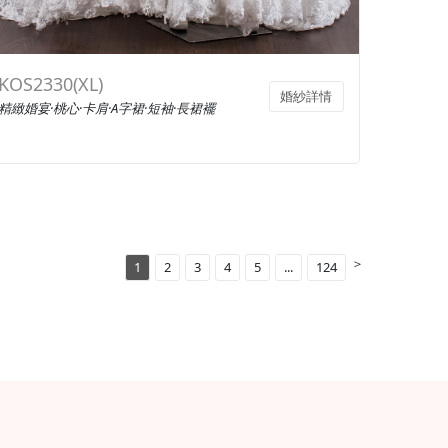
KOS2330(XL)
婚紗詳情
精緻婚宴·桃心·卡肩·A字裙·短袖·長裙襬
＞
1
2
3
4
5
...
124