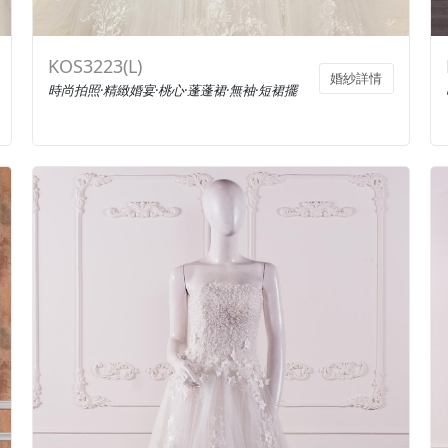
KOS3223(L)
婚紗詳情
時尚拍照·精緻婚宴·桃心·蓬蓬裙·無袖·短裙擺