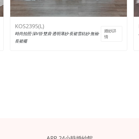
KOS2395(L)
婚紗詳
時尚拍照·深V領·雙肩·透明薄紗·長裙雪紡紗·無袖·
情
長裙襬
APP 24小時婚紗館