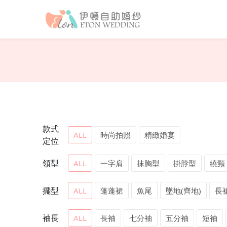
款式
ALL
時尚拍照
精緻婚宴
定位
領型
ALL
一字肩
抹胸型
掛脖型
繞頸
擺型
ALL
蓬蓬裙
魚尾
墜地(齊地)
長
袖長
ALL
長袖
七分袖
五分袖
短袖