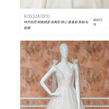
KOS3247(XS)
婚紗詳
時尚拍照·精緻婚宴·抹胸型·桃心·蓬蓬裙·無袖·短
情
裙擺