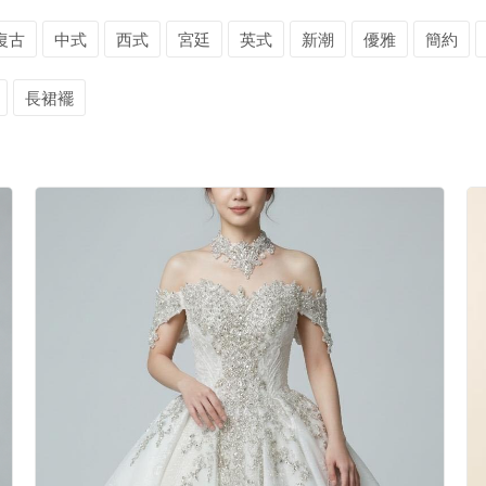
復古
中式
西式
宮廷
英式
新潮
優雅
簡約
長裙襬