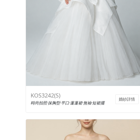
KOS3242(S)
婚紗詳情
時尚拍照·抹胸型·平口·蓬蓬裙·無袖·短裙擺