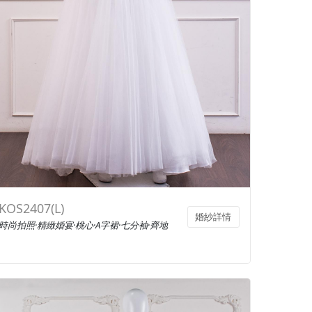
KOS2407(L)
婚紗詳情
時尚拍照·精緻婚宴·桃心·A字裙·七分袖·齊地