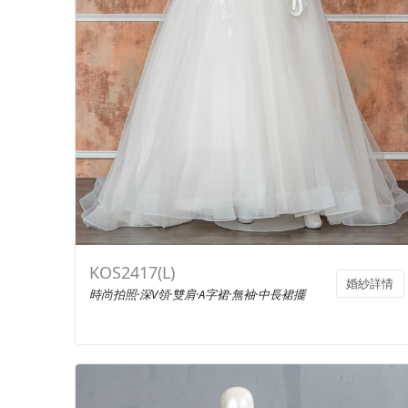
KOS2417(L)
婚紗詳情
時尚拍照·深V領·雙肩·A字裙·無袖·中長裙擺