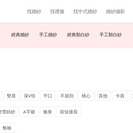
找婚紗
找禮服
找中式婚紗
婚紗攝影
找婚紗
找禮服
找中式婚紗
經典婚紗
手工婚紗
經典類白紗
手工類白紗
雙肩
深V領
平口
不規則
桃心
其他
卡肩
裙雪紡紗
A字裙
修身
前短後長
無袖