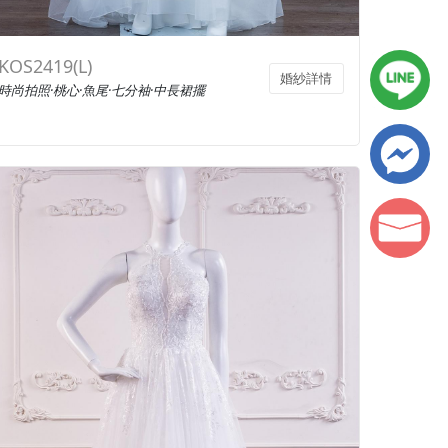
KOS2419(L)
婚紗詳情
時尚拍照·桃心·魚尾·七分袖·中長裙擺