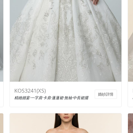
KOS3241(XS)
婚紗詳情
精緻婚宴·一字肩·卡肩·蓬蓬裙·無袖·中長裙擺