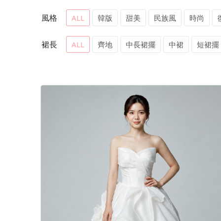
風格
ALL
韓版
甜美
民族風
時尚
裙長
ALL
齊地
中長裙擺
中裙
短裙擺