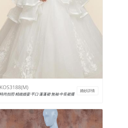
KOS3188(M)
婚紗詳情
時尚拍照·精緻婚宴·平口·蓬蓬裙·無袖·中長裙擺