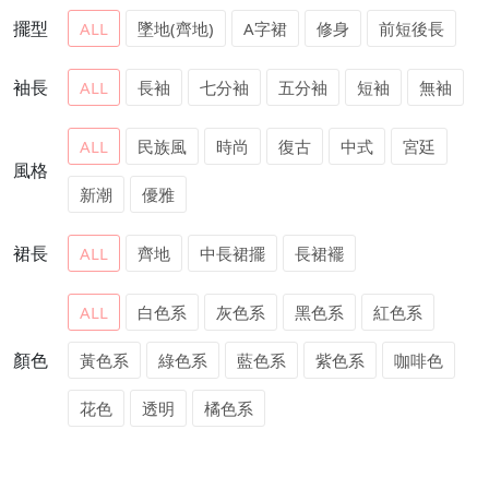
擺型
ALL
墜地(齊地)
A字裙
修身
前短後長
袖長
ALL
長袖
七分袖
五分袖
短袖
無袖
ALL
民族風
時尚
復古
中式
宮廷
風格
新潮
優雅
裙長
ALL
齊地
中長裙擺
長裙襬
ALL
白色系
灰色系
黑色系
紅色系
顏色
黃色系
綠色系
藍色系
紫色系
咖啡色
花色
透明
橘色系