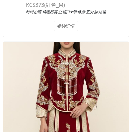
KCS373(紅色_M)
時尚拍照·精緻婚宴·立領口·V領·修身·五分袖·短裙
婚紗詳情