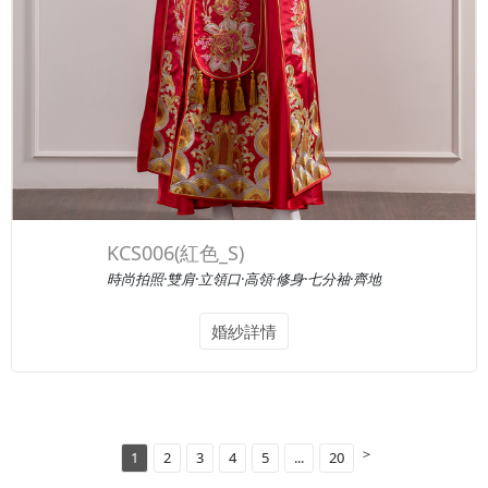
KCS006(紅色_S)
時尚拍照·雙肩·立領口·高領·修身·七分袖·齊地
婚紗詳情
＞
1
2
3
4
5
...
20