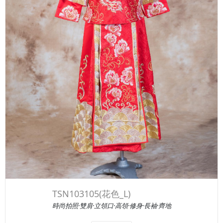
TSN103105(花色_L)
時尚拍照·雙肩·立領口·高領·修身·長袖·齊地