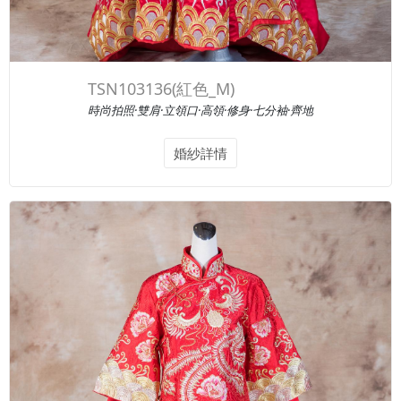
TSN103136(紅色_M)
時尚拍照·雙肩·立領口·高領·修身·七分袖·齊地
婚紗詳情