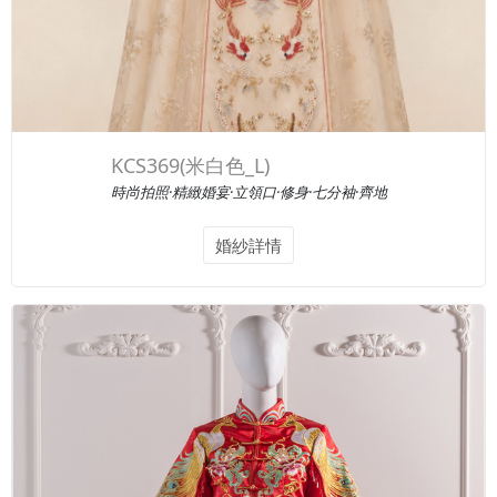
KCS369(米白色_L)
時尚拍照·精緻婚宴·立領口·修身·七分袖·齊地
婚紗詳情