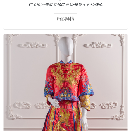
時尚拍照·雙肩·立領口·高領·修身·七分袖·齊地
婚紗詳情