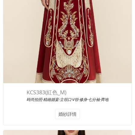
KCS383(紅色_M)
時尚拍照·精緻婚宴·立領口·V領·修身·七分袖·齊地
婚紗詳情