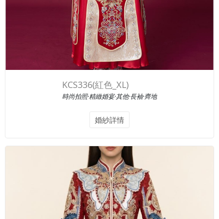
KCS336(紅色_XL)
時尚拍照·精緻婚宴·其他·長袖·齊地
婚紗詳情