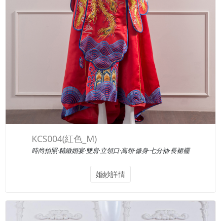
KCS004(紅色_M)
時尚拍照·精緻婚宴·雙肩·立領口·高領·修身·七分袖·長裙襬
婚紗詳情