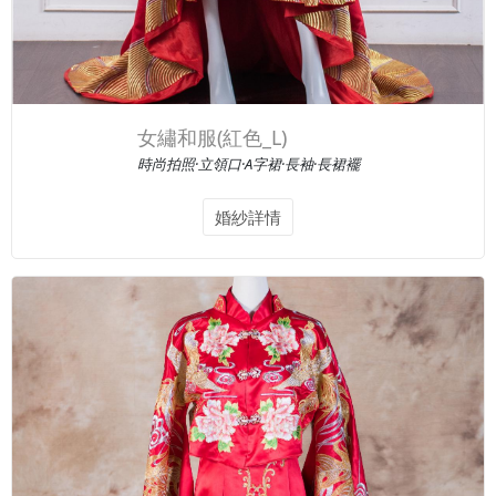
女繡和服(紅色_L)
時尚拍照·立領口·A字裙·長袖·長裙襬
婚紗詳情