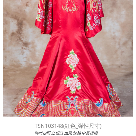
TSN103148(紅色_彈性尺寸)
時尚拍照·立領口·魚尾·無袖·中長裙擺