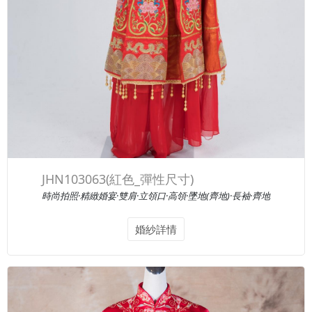
JHN103063(紅色_彈性尺寸)
時尚拍照·精緻婚宴·雙肩·立領口·高領·墜地(齊地)·長袖·齊地
婚紗詳情