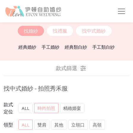
婚紗禮服選單
找婚紗
找禮服
找中式婚紗
經典婚紗
手工婚紗
經典類白紗
手工類白紗
款式篩選
找中式婚紗 - 拍照秀禾服
款式
ALL
時尚拍照
精緻婚宴
定位
領型
ALL
雙肩
其他
立領口
高領